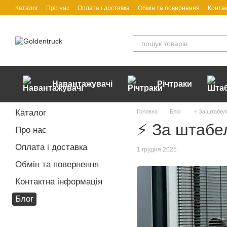
Перейти до основного контенту
Каталог
Про нас
Оплата і доставка
Обмін та повернення
Конта
Навантажувачі
Річтраки
Каталог
Головна
Блог
⚡️ За штабеле
⚡️ За штабе
Про нас
Оплата і доставка
1 грудня 2025
Обмін та повернення
Контактна інформація
Блог