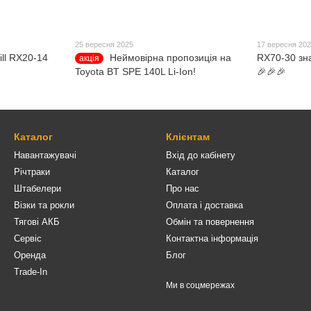
25 вересня 2025
17 вересня 20
ll RX20-14
Неймовірна пропозиція на
RX70-30 зн
акція
Toyota BT SPE 140L Li-Ion!
🎉🎉🎉
Каталог
Клієнтам
Навантажувачі
Вхід до кабінету
Річтраки
Каталог
Штабелери
Про нас
Візки та рокли
Оплата і доставка
Тягові АКБ
Обмін та повернення
Сервіс
Контактна інформація
Оренда
Блог
Trade-In
Ми в соцмережах