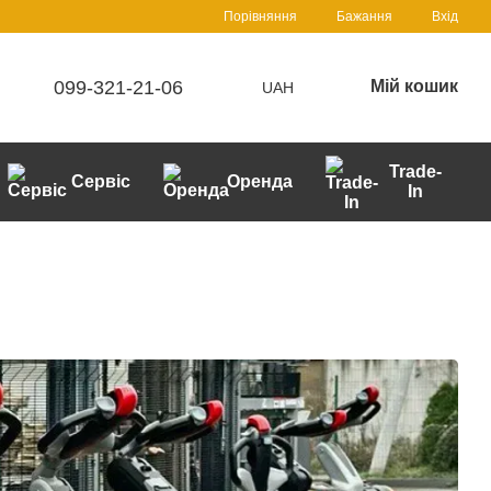
Порівняння
Бажання
Вхід
099-321-21-06
Мій кошик
UAH
Trade-
Сервіс
Оренда
In