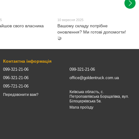
25
10 вересня 2025
айшов свого власника
Вашому складу потрібне
оновлення? Ми готові допомогти!
🤝
Контактна інформація
099-321-21-06
099-321-21-06
096-321-21-06
office@goldentruck.com.ua
095-721-21-06
Київська область, с.
Передзвонити вам?
Петропавлівська Борщагівка, вул.
Білоцерківська 5в.
Мапа проїзду