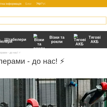
Укр
Рус
ктна інформація
Блог
Візки та
Тягові
Штабелери
рокли
АКБ
рами - до нас! ⚡️
лерами - до нас! ⚡️