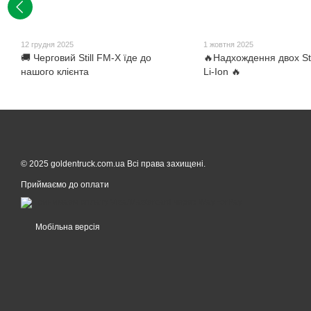
12 грудня 2025
1 жовтня 2025
🚚 Черговий Still FM-X їде до
🔥Надхождення двох Sti
нашого клієнта
Li-Ion 🔥
© 2025 goldentruck.com.ua Всі права захищені.
Приймаємо до оплати
Мобільна версія