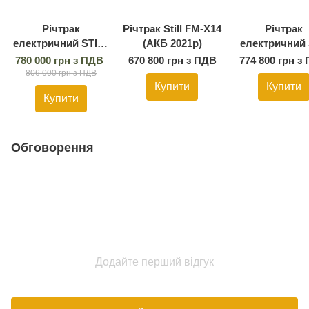
Річтрак
Річтрак Still FM-X14
Річтрак
електричний STILL
(АКБ 2021р)
електричний S
FM-X12 (Li-ion 2019
FM-X14
780 000 грн з ПДВ
670 800 грн з ПДВ
774 800 грн з
р.)
806 000 грн з ПДВ
Купити
Купити
Купити
Обговорення
Додайте перший відгук