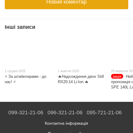
Новий коментар
Інші записи
1 грудня 2025
1 жовтня 2025
25 вересня 20
⚡️ За штабелерами - до
🔥Надхождення двох Still
Ней
акція
нас! ⚡️
RX20-14 Li-Ion 🔥
пропозиція 
SPE 140L Li
099-321-21-06
096-321-21-06
095-721-21-06
Контактна інформація