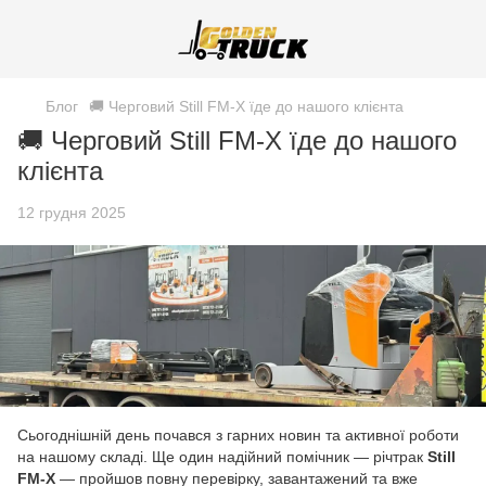
Блог
🚚 Черговий Still FM-X їде до нашого клієнта
🚚 Черговий Still FM-X їде до нашого
клієнта
12 грудня 2025
Сьогоднішній день почався з гарних новин та активної роботи
на нашому складі. Ще один надійний помічник — річтрак
Still
FM-X
— пройшов повну перевірку, завантажений та вже