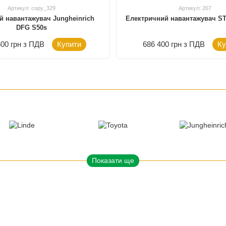
Артикул: copy_329
Артикул: 267
й навантажувач Jungheinrich
Електричний навантажувач ST
DFG S50s
600 грн з ПДВ
Купити
686 400 грн з ПДВ
Ку
Показати ще