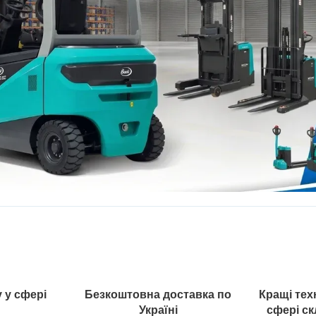
у у сфері
Безкоштовна доставка по
Кращі техн
Україні
сфері ск