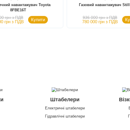
ичний навантажувач Toyota
Газовий навантажувач Still
8FBE16Т
00 грн з ПДВ
936 000 грн з ПДВ
Купити
Ку
00 грн з ПДВ
780 000 грн з ПДВ
ки
Штабелери
Візк
Електричні штабелери
Гідравлічні штабелери
Г