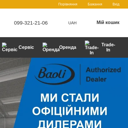
Порівняння
Бажання
Вхід
099-321-21-06
Мій кошик
UAH
Trade-
Сервіс
Оренда
In