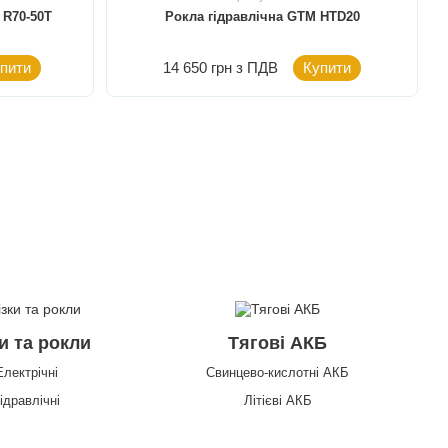
 R70-50T
Рокла гідравлічна GTM HTD20
пити
14 650 грн з ПДВ
Купити
и та рокли
Тягові АКБ
Електрічні
Свинцево-кислотні АКБ
ідравлічні
Літієві АКБ