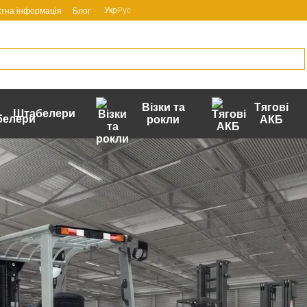
Укр
Рус
ктна інформація
Блог
Візки та
Тягові
Штабелери
рокли
АКБ