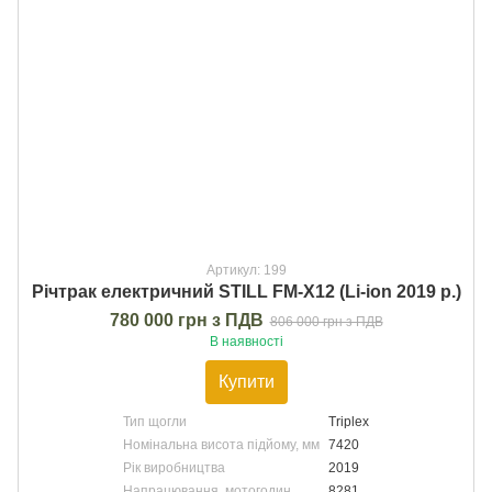
Артикул: 199
Річтрак електричний STILL FM-X12 (Li-ion 2019 р.)
780 000 грн з ПДВ
806 000 грн з ПДВ
В наявності
Купити
Тип щогли
Triplex
Номінальна висота підйому, мм
7420
Рік виробництва
2019
Напрацювання, мотогодин
8281