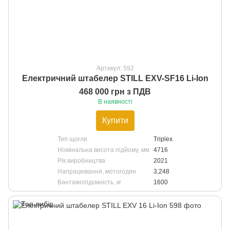
Артикул: 592
Електричний штабелер STILL EXV-SF16 Li-Ion
468 000 грн з ПДВ
В наявності
Купити
Тип щогли
Triplex
Номінальна висота підйому, мм
4716
Рік виробництва
2021
Напрацювання, мотогодин
3,248
Вантажопідємність, кг
1600