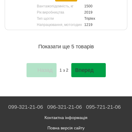
Вантажопідємність, кг
1500
Рік виробництва
2019
Тип щогли
Triplex
Напрацювання, мотогодин
1219
Показати ще 5 товарів
Назад
Вперед
1
з 2
099-321-21-06
096-321-21-06
095-721-21-06
Контактна інформація
Повна версія сайту