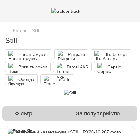
Каталог
Still
Still
Навантажувачі
Річтраки
Штабелери
Візки та рокли
Тягові АКБ
Сервіс
Оренда
Trade-In
Фільтр
За популярністю