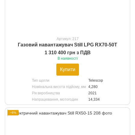
Артикул: 217
Газовий навантажувач Still LPG RX70-50T
1 310 400 грн з ПДВ
В наявності
Купити
Тип щогли
Telescop
Номінальна висота підйому, мм
4,280
Рік виробництва
2021
Напрацювання, мотогодин
14,334
−6%