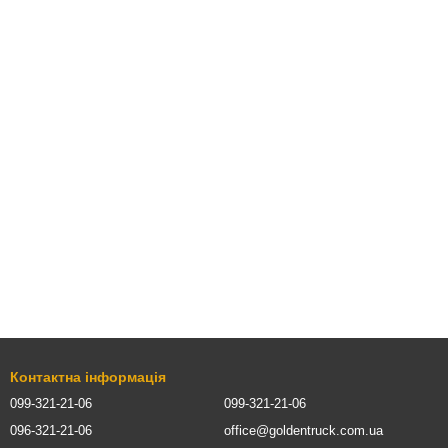
Контактна інформація
099-321-21-06
099-321-21-06
096-321-21-06
office@goldentruck.com.ua