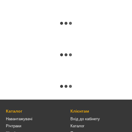
Каталог
Клієнтам
Навантажувачі
Вхід до кабінету
Річтраки
Каталог