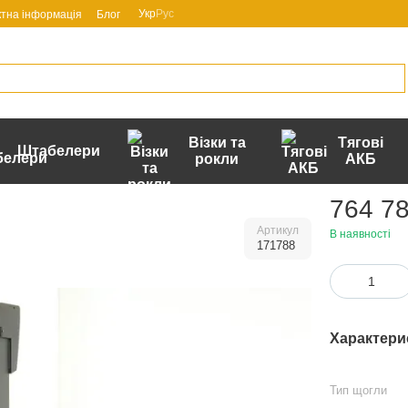
Укр
Рус
ктна інформація
Блог
Візки та
Тягові
Штабелери
рокли
АКБ
764 78
Артикул
В наявності
171788
Характери
Тип щогли