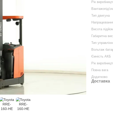
Рік виробницт
Вантажопід'єм
Тип двигуна
Напрацюванн
Висота підйо
Габаритна ви
Тип управлінн
Вольтаж бата
Ємність АКБ
Рік виробниц
Повна вага
Додатково
Доставка