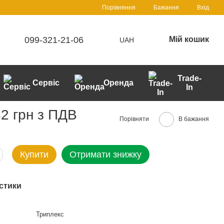
Порівняння
Бажання
Вхід
099-321-21-06
Мій кошик
UAH
Trade-
Сервіс
Оренда
In
2 грн з ПДВ
Порівняти
В бажання
Купити
Отримати знижку
стики
Триплекс