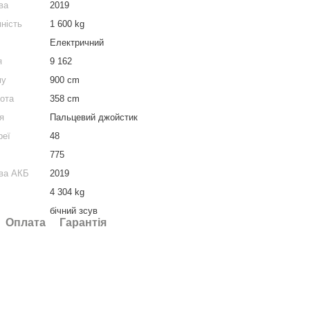
ва
2019
ність
1 600 kg
Електричний
я
9 162
му
900 cm
сота
358 cm
я
Пальцевий джойстик
реї
48
775
тва АКБ
2019
4 304 kg
бічний зсув
Оплата
Гарантія