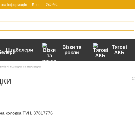
Укр
Рус
ктна інформація
Блог
Візки та
Тягові
Штабелери
рокли
АКБ
ьмівні колодки та накладки
дки
С
вна колодка TVH, 37817776