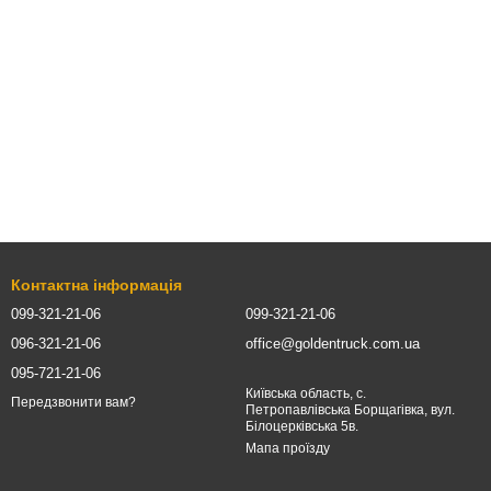
Контактна інформація
099-321-21-06
099-321-21-06
096-321-21-06
office@goldentruck.com.ua
095-721-21-06
Київська область, с.
Передзвонити вам?
Петропавлівська Борщагівка, вул.
Білоцерківська 5в.
Мапа проїзду