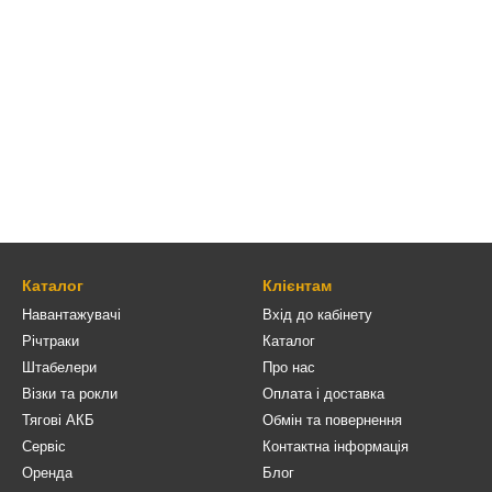
Каталог
Клієнтам
Навантажувачі
Вхід до кабінету
Річтраки
Каталог
Штабелери
Про нас
Візки та рокли
Оплата і доставка
Тягові АКБ
Обмін та повернення
Сервіс
Контактна інформація
Оренда
Блог