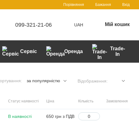
Порівняння
Бажання
Вхід
099-321-21-06
Мій кошик
UAH
Trade-
Сервіс
Оренда
In
ортування:
за популярністю
Відображення:
Статус наявності
Ціна
Кількість
Замовлення
В наявності
650 грн з ПДВ