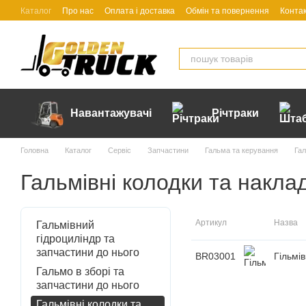
Перейти до основного контенту
Каталог
Про нас
Оплата і доставка
Обмін та повернення
Конта
Навантажувачі
Річтраки
Головна
Каталог
Сервіс
Запчастини
Гальма та керування
Гал
Гальмівні колодки та накла
Артикул
Назва
Гальмівний
гідроциліндр та
запчастини до нього
BR03001
Гільмі
Гальмо в зборі та
запчастини до нього
Гальмівні колодки та