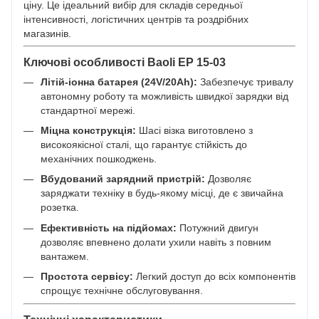
ціну. Це ідеальний вибір для складів середньої
інтенсивності, логістичних центрів та роздрібних
магазинів.
Ключові особливості Baoli EP 15-03
Літій-іонна батарея (24V/20Ah):
Забезпечує тривалу
автономну роботу та можливість швидкої зарядки від
стандартної мережі.
Міцна конструкція:
Шасі візка виготовлено з
високоякісної сталі, що гарантує стійкість до
механічних пошкоджень.
Вбудований зарядний пристрій:
Дозволяє
заряджати техніку в будь-якому місці, де є звичайна
розетка.
Ефективність на підйомах:
Потужний двигун
дозволяє впевнено долати ухили навіть з повним
вантажем.
Простота сервісу:
Легкий доступ до всіх компонентів
спрощує технічне обслуговування.