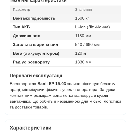
Технічні характеристики
Параметр
Значення
Вантажопідйомність
1500 кг
Тип АКБ
Li-Ion (Літій-іонна)
Довжина вил
1150 мм
Загальна ширина вил
540 / 680 мм
Вага (з акумулятором)
120 кг
Радіус розвороту
1330 мм
Переваги експлуатації
Електророкла
Baoli EP 15-03
значно підвищує безпеку
праці, мінімізуючи фізичні зусилля оператора. Завдяки
компактним розмірам вона легко маневрує в кузові
вантажівки, що робить її незамінною для міської логістики
та доставки товарів.
Характеристики