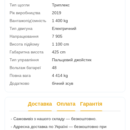
Тип щогли
Триплекс
Рік виробництва
2019
Вантажопід'ємність
1 400 kg
Тип двигуна
Електричний
Напрацювання
7 905
Висота підйому
1 100 cm
Габаритна висота
425 cm
Тип управління
Пальцевий джойстик
Вольтаж батареї
48
Повна вага
4 414 kg
Додатково
бічний зсув
Доставка
Оплата
Гарантія
- Самовивіз з нашого складу — безкоштовно.
- Адресна доставка по Україні — безкоштовно при