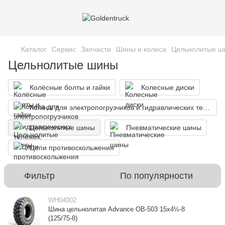
Каталог
Сервис
Запчасти
Шины и колеса
Цельнолитые ш
Цельнолитые шины
Колёсные болты и гайки
Колесные диски
Колеса для электропогрузчиков и гидравлических тележек.
Цельнолитые шины
Пневматические шины
Цепи противоскольжения
Фильтр
По популярности
WH04002
Шина цельнолитая Advance OB-503 15x4½-8
(125/75-8)