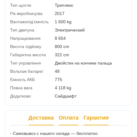
Тип щогли
Триплекс
Рік виробництва
2017
Вантажопід'ємність
1 600 kg
Тип двигуна
Электрический
Напрацювання
8 654
Висота підйому
800 cm
Габаритна висота
322 cm
Тип управління
Джойстик на кончике пальца
Вольтаж батареї
48
Ємність АКБ
775
Повна вага
4 118 kg
Додатково
Сайдшифт
Доставка
Оплата
Гарантия
- Самовывоз с нашего склада — бесплатно.