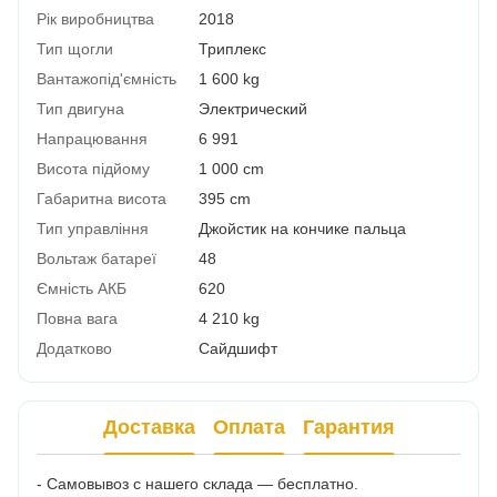
Рік виробництва
2018
Тип щогли
Триплекс
Вантажопід'ємність
1 600 kg
Тип двигуна
Электрический
Напрацювання
6 991
Висота підйому
1 000 cm
Габаритна висота
395 cm
Тип управління
Джойстик на кончике пальца
Вольтаж батареї
48
Ємність АКБ
620
Повна вага
4 210 kg
Додатково
Сайдшифт
Доставка
Оплата
Гарантия
- Самовывоз с нашего склада — бесплатно.