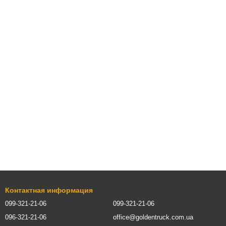
Контактная информация
099-321-21-06
099-321-21-06
096-321-21-06
office@goldentruck.com.ua