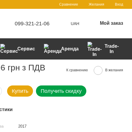
Сравнение
Желания
Вход
099-321-21-06
Мой заказ
UAH
Trade-
Сервис
Аренда
In
6 грн з ПДВ
К сравнению
В желания
Купить
Получить скидку
стики
ва
2017