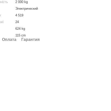
ність
2 000 kg
Электрический
я
4 519
реї
24
624 kg
115 cm
Оплата
Гарантия