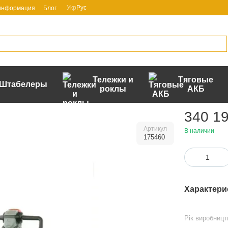
Укр
Рус
 информация
Блог
Тележки и
Тяговые
Штабелеры
роклы
АКБ
340 19
Артикул
В наличии
175460
Характери
Рік виробницт