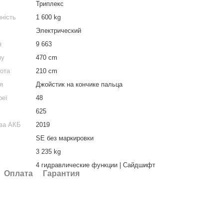
Триплекс
ність
1 600 kg
Электрический
я
9 663
му
470 cm
сота
210 cm
я
Джойстик на кончике пальца
реї
48
625
тва АКБ
2019
SE без маркировки
3 235 kg
4 гидравлические функции | Сайдшифт
Оплата
Гарантия