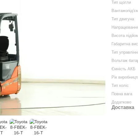
Тип щогли
Вантажопід'єм
Тип двигуна
Напрацюванн
Висота підйо
Габаритна ви
Тип управлінн
Вольтаж бата
Ємність АКБ
Рік виробниц
Тип коліс
Повна вага
Додатково
Доставка