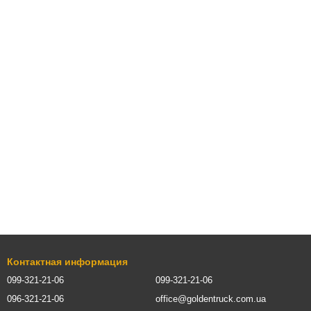
Контактная информация
099-321-21-06
099-321-21-06
096-321-21-06
office@goldentruck.com.ua