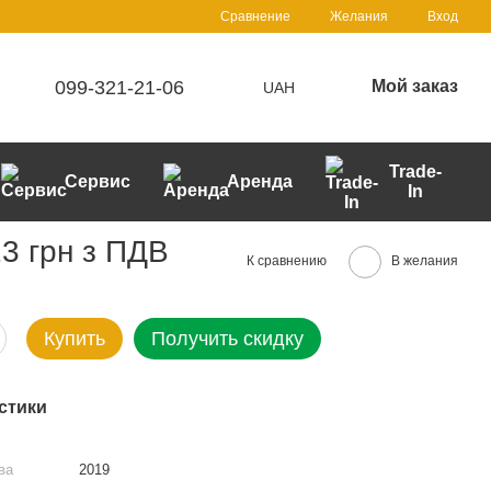
Сравнение
Желания
Вход
099-321-21-06
Мой заказ
UAH
Trade-
Сервис
Аренда
In
3 грн з ПДВ
К сравнению
В желания
Купить
Получить скидку
стики
ва
2019