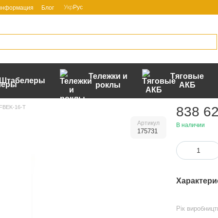
Укр
Рус
 информация
Блог
Тележки и
Тяговые
Штабелеры
роклы
АКБ
-FBEK-16-T
838 62
Артикул
В наличии
175731
Характери
Рік виробницт