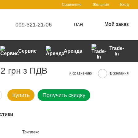
Сравнение
Желания
Вход
099-321-21-06
Мой заказ
UAH
Trade-
Сервис
Аренда
In
2 грн з ПДВ
К сравнению
В желания
Купить
Получить скидку
стики
Триплекс