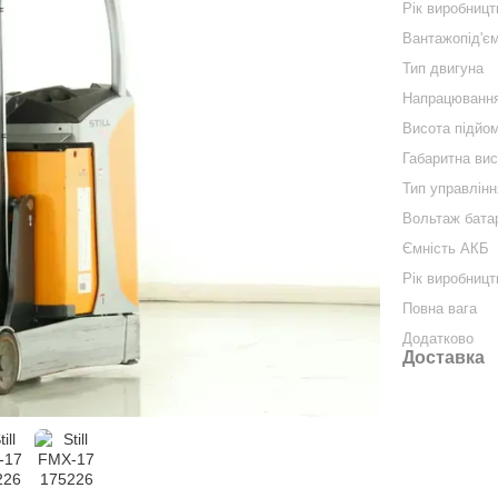
Рік виробницт
Вантажопід'єм
Тип двигуна
Напрацюванн
Висота підйо
Габаритна ви
Тип управлінн
Вольтаж бата
Ємність АКБ
Рік виробниц
Повна вага
Додатково
Доставка