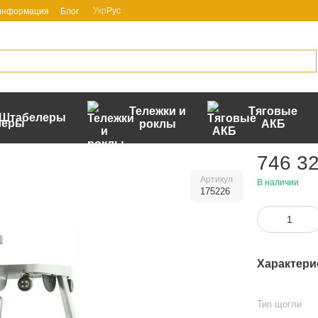
Укр
Рус
 информация
Блог
Тележки и
Тяговые
Штабелеры
роклы
АКБ
746 32
Артикул
В наличии
175226
Характери
Тип щогли