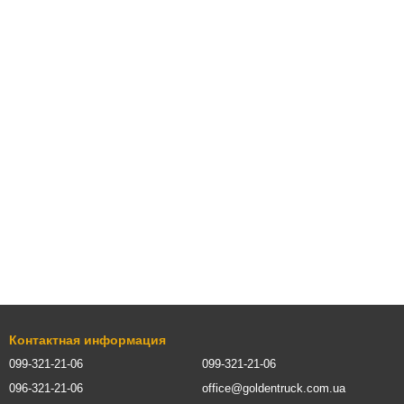
Контактная информация
099-321-21-06
099-321-21-06
096-321-21-06
office@goldentruck.com.ua