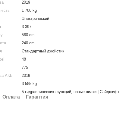
ва
2019
ність
1 700 kg
Электрический
я
3 397
му
560 cm
сота
240 cm
я
Стандартный джойстик
реї
48
775
тва АКБ
2019
3 585 kg
5 гидравлических функций, новые вилки | Сайдшифт
Оплата
Гарантия