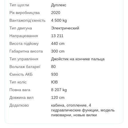
Тип щогли
Дуплекс
Рік виробництва
2020
Вантажопід'ємність
4 500 kg
Тип двигуна
Электрический
Напрацювання
13 211
Висота підйому
440 cm
Габаритна висота
300 cm
Тип управління
Джойстик на кончике пальца
Вольтаж батареї
80
Ємність АКБ
930
Тип коліс
ЮВ
Повна вага
8 207 kg
Довжина вил
120 cm
Додатково
кабина, отопление, 4
гидравлические функции, модель
пивоварни, новые вилки