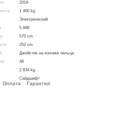
ва
2019
ність
1 400 kg
Электрический
я
5 888
му
570 cm
сота
252 cm
я
Джойстик на кончике пальца
реї
48
2 834 kg
Сайдшифт
Оплата
Гарантия