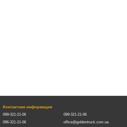
Контактная информация
099-321-21-06
099-321-21-06
096-321-21-06
office@goldentruck.com.ua