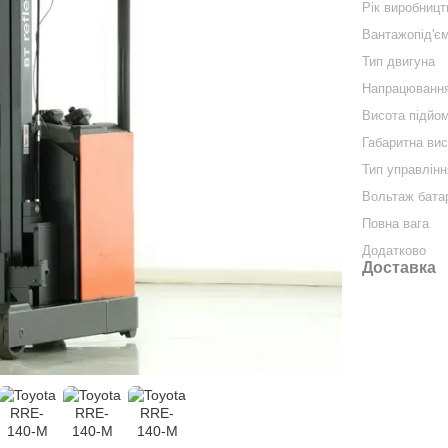
Рік виробницт
Вантажопід'єм
Тип двигуна
Напрацюванн
Висота підйо
Габаритна ви
Тип управлінн
Вольтаж бата
Повна вага
Додатково
Доставка