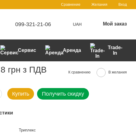
Сравнение
Желания
Вход
099-321-21-06
Мой заказ
UAH
Trade-
Сервис
Аренда
In
8 грн з ПДВ
К сравнению
В желания
Купить
Получить скидку
стики
Триплекс