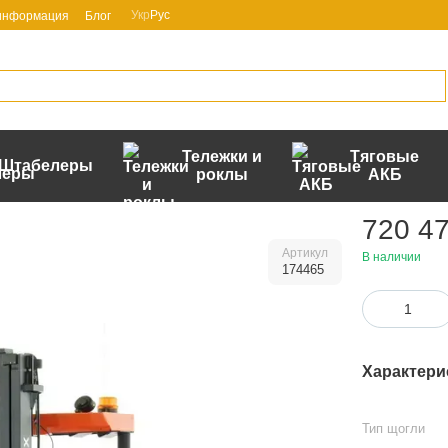
Укр
Рус
 информация
Блог
Тележки и
Тяговые
Штабелеры
роклы
АКБ
720 47
Артикул
В наличии
174465
Характери
Тип щогли