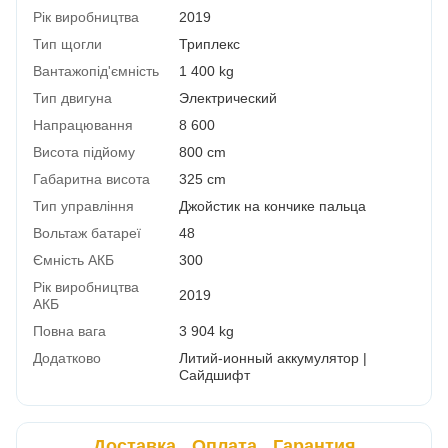
Рік виробництва
2019
Тип щогли
Триплекс
Вантажопід'ємність
1 400 kg
Тип двигуна
Электрический
Напрацювання
8 600
Висота підйому
800 cm
Габаритна висота
325 cm
Тип управління
Джойстик на кончике пальца
Вольтаж батареї
48
Ємність АКБ
300
Рік виробництва
2019
АКБ
Повна вага
3 904 kg
Додатково
Литий-ионный аккумулятор |
Сайдшифт
Доставка
Оплата
Гарантия