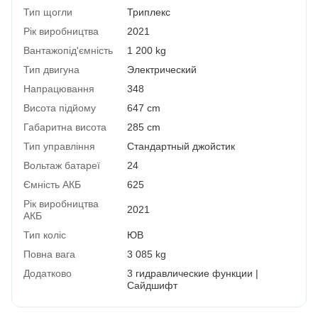
Тип щогли
Триплекс
Рік виробництва
2021
Вантажопід'ємність
1 200 kg
Тип двигуна
Электрический
Напрацювання
348
Висота підйому
647 cm
Габаритна висота
285 cm
Тип управління
Стандартный джойстик
Вольтаж батареї
24
Ємність АКБ
625
Рік виробництва
2021
АКБ
Тип коліс
ЮВ
Повна вага
3 085 kg
Додатково
3 гидравлические функции |
Сайдшифт