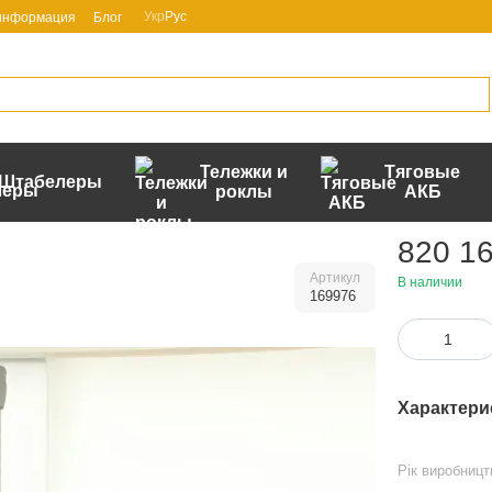
Укр
Рус
 информация
Блог
Тележки и
Тяговые
Штабелеры
роклы
АКБ
820 16
Артикул
В наличии
169976
Характери
Рік виробницт