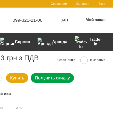
Сравнение
Желания
Вход
099-321-21-06
Мой заказ
UAH
Trade-
Сервис
Аренда
In
3 грн з ПДВ
К сравнению
В желания
Купить
Получить скидку
стики
ва
2017