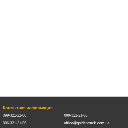
Контактная информация
099-321-21-06
099-321-21-06
096-321-21-06
office@goldentruck.com.ua