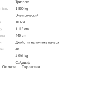
Триплекс
ність
1 800 kg
Электрический
я
10 684
му
1 112 cm
сота
440 cm
я
Джойстик на кончике пальца
реї
48
4 591 kg
Сайдшифт
Оплата
Гарантия