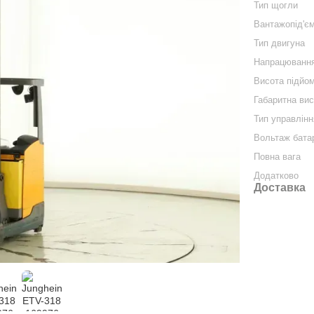
Тип щогли
Вантажопід'єм
Тип двигуна
Напрацюванн
Висота підйо
Габаритна ви
Тип управлінн
Вольтаж бата
Повна вага
Додатково
Доставка