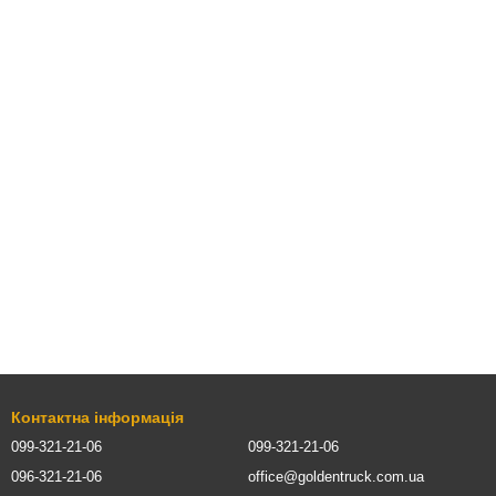
Контактна інформація
099-321-21-06
099-321-21-06
096-321-21-06
office@goldentruck.com.ua