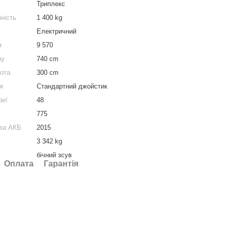
Триплекс
ність
1 400 kg
Електричний
я
9 570
му
740 cm
сота
300 cm
я
Стандартний джойстик
реї
48
775
тва АКБ
2015
3 342 kg
бічний зсув
Оплата
Гарантія