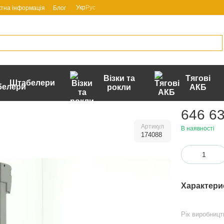
Укр
Рус
ктна інформація
Блог
Візки та
Тягові
Штабелери
рокли
АКБ
646 63
Артикул
В наявності
174088
Характери
Рік виробницт