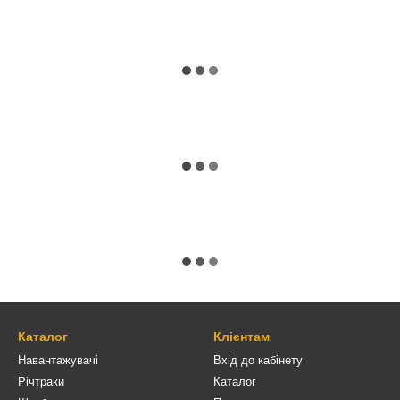
Каталог
Клієнтам
Навантажувачі
Вхід до кабінету
Річтраки
Каталог