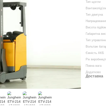
Тип щогли
Вантажопід'єм
Тип двигуна
Напрацюванн
Висота підйо
Габаритна ви
Тип управлінн
Вольтаж бата
Ємність АКБ
Рік виробниц
Повна вага
Додатково
Доставка