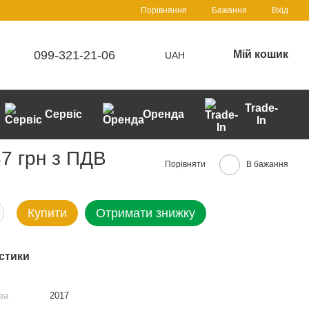
Порівняння
Бажання
Вхід
099-321-21-06
Мій кошик
UAH
Trade-
Сервіс
Оренда
In
7 грн з ПДВ
Порівняти
В бажання
Купити
Отримати знижку
стики
ва
2017